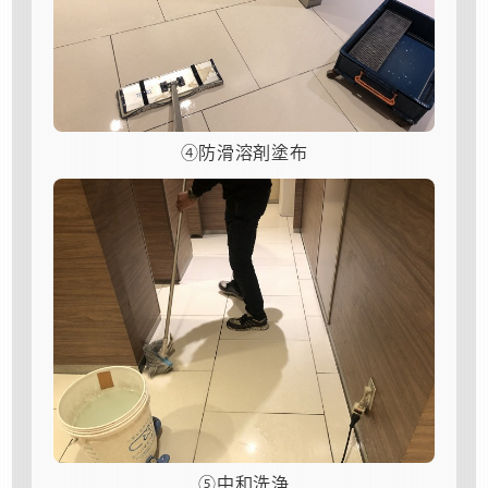
④防滑溶剤塗布
⑤中和洗浄